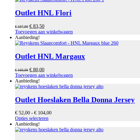
op
de
Outlet HNL Flori
productpagina
Oorspronkelijke
Huidige
€
83,50
€
167,00
prijs
prijs
Toevoegen aan winkelwagen
was:
is:
Aanbieding!
€ 167,00.
€ 83,50.
Outlet HNL Margaux
Oorspronkelijke
Huidige
€
80,00
€
160,00
prijs
prijs
Toevoegen aan winkelwagen
was:
is:
Aanbieding!
€ 160,00.
€ 80,00.
Outlet Hoeslaken Bella Donna Jersey
Prijsklasse:
€
52,00
-
€
104,00
Dit
€ 52,00
Opties selecteren
product
tot
Aanbieding!
heeft
€ 104,00
meerdere