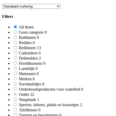
Filters
Close
All Items
Filters
0
Geen categorie
0
products
0
Badlinnen
0
products
0
Bedden
0
products
13
Bedlinnen
13
products
0
Cadeaubon
0
products
2
Dekbedden
2
products
0
Hoofdkussens
0
products
0
Landelijk
0
products
0
Matrassen
0
products
6
Merken
6
products
0
Nachttafeltjes
0
products
0
Onderhoudsproducten voor waterbed
0
products
22
Outlet
22
products
1
Slaapbank
1
product
2
Spreien, dekens, plaids en kussentjes
2
products
0
Tafellinnen
0
products
0
Toppers en beschermers
0