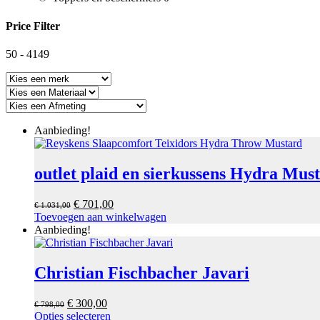
products
Price Filter
50
-
4149
Aanbieding!
outlet plaid en sierkussens Hydra Mus
Oorspronkelijke
Huidige
€
701,00
€
1.031,00
prijs
prijs
Toevoegen aan winkelwagen
was:
is:
Aanbieding!
€ 1.031,00.
€ 701,00.
Christian Fischbacher Javari
Oorspronkelijke
Huidige
€
300,00
€
798,00
prijs
prijs
Dit
Opties selecteren