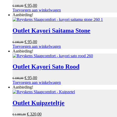
Oorspronkelijke
Huidige
€
95,00
€
190,00
prijs
prijs
Toevoegen aan winkelwagen
was:
is:
Aanbieding!
€ 190,00.
€ 95,00.
Outlet Kayori Saitama Stone
Oorspronkelijke
Huidige
€
95,00
€
190,00
prijs
prijs
Toevoegen aan winkelwagen
was:
is:
Aanbieding!
€ 190,00.
€ 95,00.
Outlet Kayori Sato Rood
Oorspronkelijke
Huidige
€
95,00
€
190,00
prijs
prijs
Toevoegen aan winkelwagen
was:
is:
Aanbieding!
€ 190,00.
€ 95,00.
Outlet Kuipzeteltje
Oorspronkelijke
Huidige
€
320,00
€
1.095,00