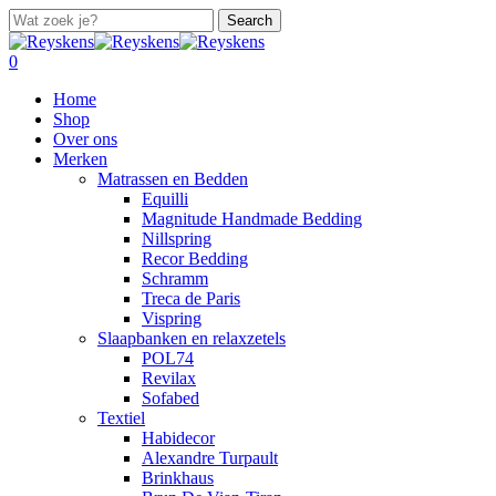
Skip
Search
to
Close
main
Search
search
account
0
content
Menu
Home
Shop
Over ons
Merken
Matrassen en Bedden
Equilli
Magnitude Handmade Bedding
Nillspring
Recor Bedding
Schramm
Treca de Paris
Vispring
Slaapbanken en relaxzetels
POL74
Revilax
Sofabed
Textiel
Habidecor
Alexandre Turpault
Brinkhaus