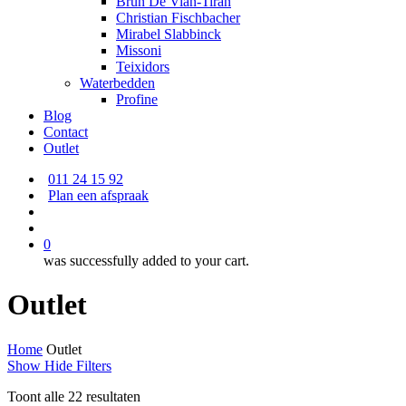
Brun De Vian-Tiran
Christian Fischbacher
Mirabel Slabbinck
Missoni
Teixidors
Waterbedden
Profine
Blog
Contact
Outlet
011 24 15 92
Plan een afspraak
search
account
0
was successfully added to your cart.
Outlet
Home
Outlet
Show
Hide
Filters
Toont alle 22 resultaten