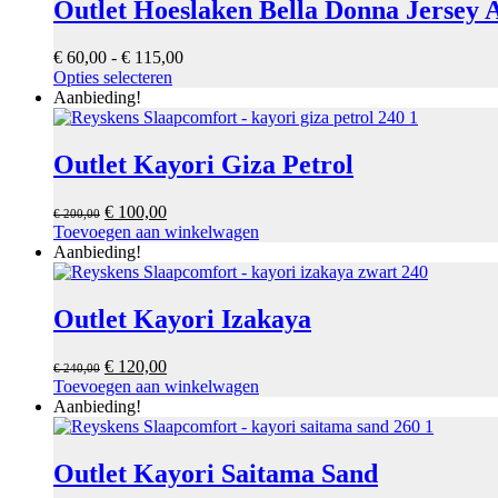
variaties.
Outlet Hoeslaken Bella Donna Jersey A
Deze
optie
Prijsklasse:
€
60,00
-
€
115,00
kan
Dit
€ 60,00
Opties selecteren
gekozen
product
tot
Aanbieding!
worden
heeft
€ 115,00
op
meerdere
de
variaties.
Outlet Kayori Giza Petrol
productpagina
Deze
optie
Oorspronkelijke
Huidige
€
100,00
€
200,00
kan
prijs
prijs
Toevoegen aan winkelwagen
gekozen
was:
is:
Aanbieding!
worden
€ 200,00.
€ 100,00.
op
de
Outlet Kayori Izakaya
productpagina
Oorspronkelijke
Huidige
€
120,00
€
240,00
prijs
prijs
Toevoegen aan winkelwagen
was:
is:
Aanbieding!
€ 240,00.
€ 120,00.
Outlet Kayori Saitama Sand